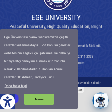
EGE UNIVERSITY
Peaceful University, High Quality Education, Bright
Future
Ege Üniversitesi olarak websitemizde çeşitli
çerezler kullanmaktayız. Söz konusu çerezler
Ege Üniversitesi, Fen Fakültesi, C Blok, Matematik Bölümü,
35100 Bornova İzmir/TÜRKİYE
websitesinin sağlıklı çalışabilmesi ve daha iyi
Telephone: +90 232 311 1755 - +90 232 311 2333
bir ziyaretçi deneyimi sunmak için zorunlu
E-Mail:
ege.fen.matematik@gmail.com
olarak kullanılmaktadır. Kullanılan zorunlu
Map
-
Site Map
çerezler: 'IP Adresi', 'Tarayıcı Türü'
© Bilgi İşlem Daire Başkanlığı-2021-EGE ÜNiVERSiTESi Her hakkı saklıdır.
Daha fazla bilgi
Başka bir düğmeyle chatbot’u açmak için:
Aday Asistanına Sor
z Çeviri
Tamam