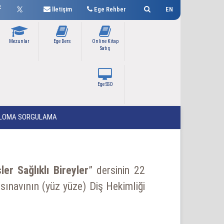
İletişim
Ege Rehber
EN
Mezunlar
Ege Ders
Online Kitap
Satış
Ege SSO
LOMA SORGULAMA
şler
Sağlıklı Bireyler
” dersinin 22
ınavının (yüz yüze) Diş Hekimliği